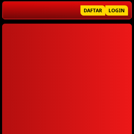
DAFTAR
LOGIN